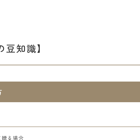
の豆知識】
方
て贈る場合