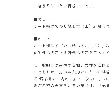
一度きりにしたい御祝いごとに。
■のし上
カート横にてのし紙表書（上）』項目
■のし下
カート横にて『のし紙お名前（下）』
新郎様お名前・新婦様お名前をご入力
※一般的には男性が右側、女性が左側
※どちらか一方のみ入力いただいた場
※ 備考欄に「内のし」・「外のし」の
※ご希望の表書きが無い場合は、『必