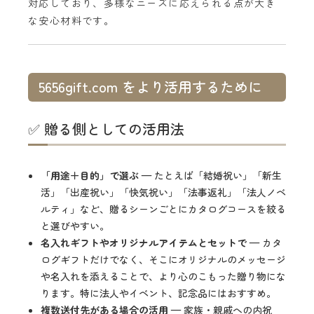
対応しており、多様なニーズに応えられる点が大き
な安心材料です。
5656gift.com をより活用するために
✅ 贈る側としての活用法
「用途＋目的」で選ぶ
— たとえば「結婚祝い」「新生
活」「出産祝い」「快気祝い」「法事返礼」「法人ノベ
ルティ」など、贈るシーンごとにカタログコースを絞る
と選びやすい。
名入れギフトやオリジナルアイテムとセットで
— カタ
ログギフトだけでなく、そこにオリジナルのメッセージ
や名入れを添えることで、より心のこもった贈り物にな
ります。特に法人やイベント、記念品にはおすすめ。
複数送付先がある場合の活用
— 家族・親戚への内祝