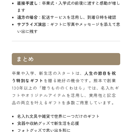
直接手渡し
：卒業式・入学式の前後に渡すと感動が増し
ます
遠方の場合
：配送サービスを活用し、到着日時を確認
サプライズ演出
：ギフトに写真やメッセージを添えて思
い出に残す
まとめ
卒業や入学、新生活のスタートは、
人生の節目を祝
う特別なギフト
を贈る絶好の機会です。熊本で創業
130年以上の「贈りもののくわはら」では、名入れギ
フトやオリジナルアイテムを活用し、実用性と記念
品の両立を叶えるギフトを多数ご用意しています。
名入れ文具や雑貨で世界に一つだけのギフト
食器や収納グッズで新生活を応援
フォトグッズで思い出を形に