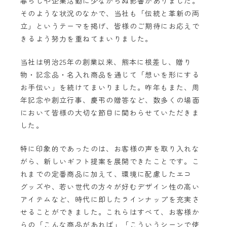
暮らしや企業活動に少なからぬ影響がありました。
そのような状況のなかで、当社も「伝統と革新の両
立」というテーマを掲げ、皆様のご期待にお応えで
きるよう努力を重ねてまいりました。
当社は明治25年の創業以来、熊本に根差し、贈り
物・記念品・名入れ商品を通じて「想いを形にする
お手伝い」を続けてまいりました。昨年もまた、周
年記念や創立行事、慶弔の贈答など、数多くの場面
において皆様の大切な節目に関わらせていただきま
した。
特に印象的であったのは、お客様の声を取り入れな
がら、新しいギフト提案を展開できたことです。こ
れまでの定番商品に加えて、環境に配慮したエコ
グッズや、若い世代の方々が好むデザイン性の高い
アイテムなど、時代に即したラインナップを充実さ
せることができました。これらはすべて、お客様か
らの「こんな商品があれば」「こういうシーンで使