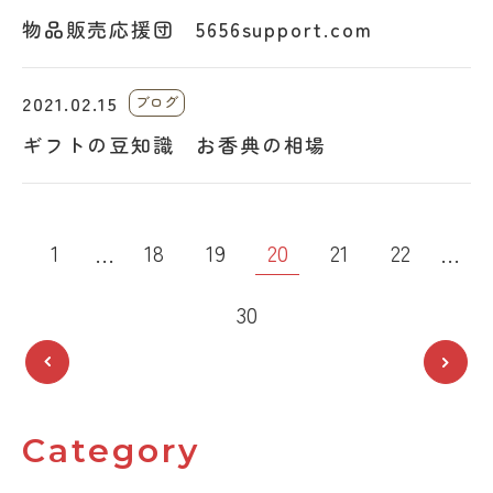
物品販売応援団 5656support.com
2021.02.15
ブログ
ギフトの豆知識 お香典の相場
投
20
1
18
19
21
22
…
…
稿
30
の
ペー
ジ
Category
送