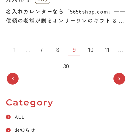
2025.02.01
名入れカレンダーなら「5656shop.com」──
信頼の老舗が贈るオンリーワンのギフト & プ
ロモーション
投
9
1
7
8
10
11
…
…
稿
30
の
ペー
ジ
Category
送
ALL
り
お知らせ